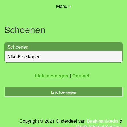
Menu +
Schoenen
Schoenen
Nike Free kopen
Link toevoegen
Contact
Link toevoegen
Copyright © 2021 Onderdeel van
BaakmanMedia
&
Vrolijk Internet Services